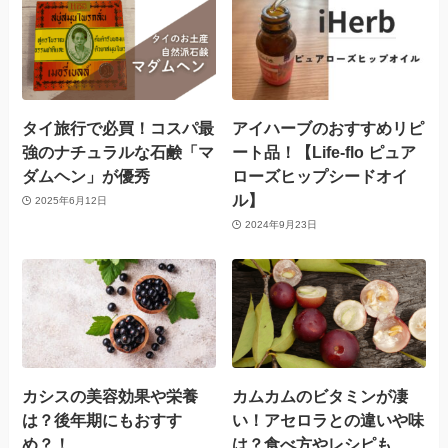
タイ旅行で必買！コスパ最
アイハーブのおすすめリピ
強のナチュラルな石鹸「マ
ート品！【Life-flo ピュア
ダムヘン」が優秀
ローズヒップシードオイ
ル】
2025年6月12日
2024年9月23日
カシスの美容効果や栄養
カムカムのビタミンが凄
は？後年期にもおすす
い！アセロラとの違いや味
め？！
は？食べ方やレシピも