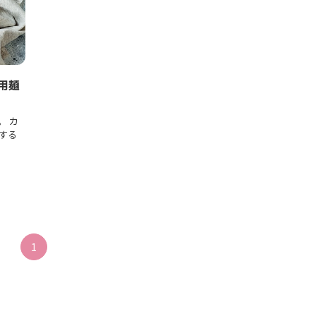
用麺
。 カ
する
1