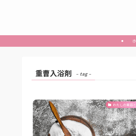
重曹入浴剤
– tag –
わたしの美容