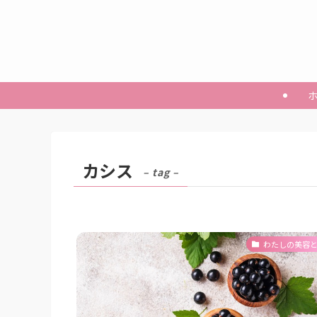
カシス
– tag –
わたしの美容