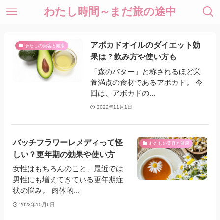
わたし時間～まだ旅の途中
アボカドオイルのダイエット効
わたしの美容と健康
果は？飲み方や使い方も
「森のバター」と称されるほど栄
養満点の食材であるアボカド。 今
回は、アボカドの...
2022年11月1日
バッチフラワーレメディって怪
わたしの美容と健康
しい？更年期の効果や使い方
女性はもちろんのこと、最近では
男性にも増えてきている更年期症
状の悩み。 肉体的...
2022年10月6日